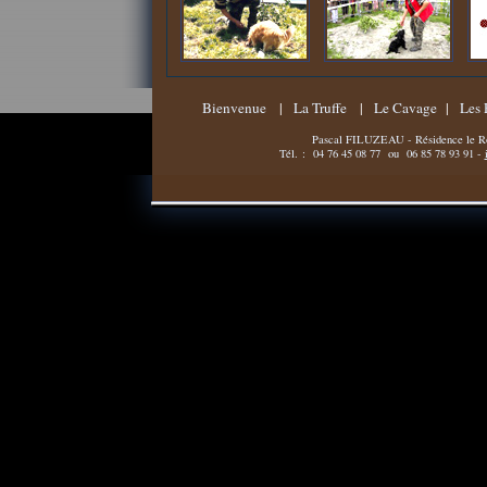
Bienvenue
|
La Truffe
|
Le Cavage
|
Les 
Pascal FILUZEAU - Résidence le R
Tél. :
04 76 45 08 77 ou 06 85 78 93 91 -