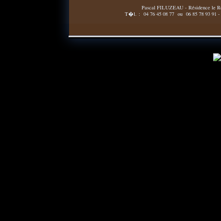
Pascal FILUZEAU - Résidence le R
T�l. :
04 76 45 08 77 ou 06 85 78 93 91 